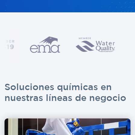
Soluciones químicas en
Ya soy clie
nuestras líneas de negocio
ENV