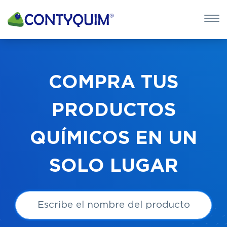
×
QUIERO 
POTASA CÁUS
COMPRA TUS
Leave
PRODUCTOS
this
field
QUÍMICOS EN UN
blank
SOLO LUGAR